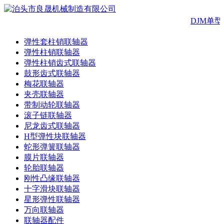
DJM单
弹性套柱销联轴器
弹性柱销联轴器
弹性柱销齿式联轴器
鼓形齿式联轴器
梅花联轴器
夹壳联轴器
带制动轮联轴器
滚子链联轴器
尼龙齿式联轴器
H型弹性块联轴器
蛇形弹簧联轴器
膜片联轴器
轮胎联轴器
刚性凸缘联轴器
十字滑块联轴器
星形弹性联轴器
万向联轴器
联轴器配件